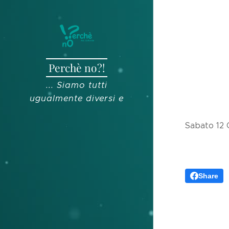
Perchè no?!
... Siamo tutti
ugualmente diversi e
diversamente uguali ...
Sabato 12 O
Share